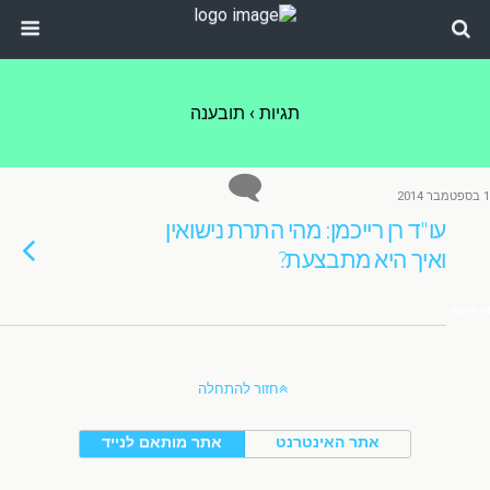
תגיות › תובענה
1 בספטמבר 2014
עו"ד רן רייכמן: מהי התרת נישואין
ואיך היא מתבצעת?
אין תגובות
חזור להתחלה
אתר האינטרנט
אתר מותאם לנייד