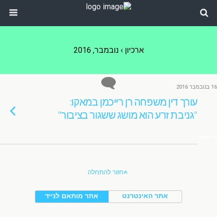
ארכיון › נובמבר, 2016
16 בנובמבר 2016
עורך דין משפחה רן רייכמן במאקו:
"גניבת זרע הוא מושג ששגור בציבור"
אין תגובות
חזור להתחלה
אתר האינטרנט
אתר מותאם לנייד